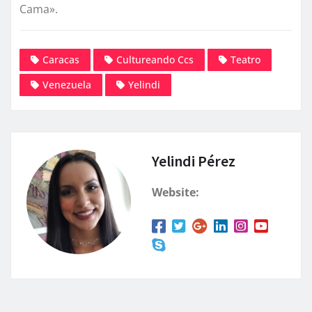
Cama».
Caracas
Cultureando Ccs
Teatro
Venezuela
Yelindi
Yelindi Pérez
Website: