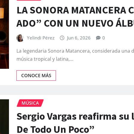
LA SONORA MATANCERA C
ADO” CON UN NUEVO ÁL
Yelindi Pérez
Jun 6, 2026
0
La legendaria Sonora Matancera, considerada una de 
música tropical y latina,…
CONOCE MÁS
MÚSICA
Sergio Vargas reafirma su
De Todo Un Poco”