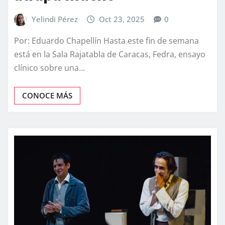
Yelindi Pérez
Oct 23, 2025
0
Por: Eduardo Chapellín Hasta este fin de semana
está en la Sala Rajatabla de Caracas, Fedra, ensayo
clínico sobre una…
CONOCE MÁS