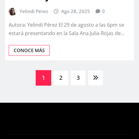
Yelindi Pérez
Ago 28, 2025
0
Autora: Yelindi Pérez El 29 de agosto a las 6pm se
estará presentando en la Sala Ana Julia Rojas de…
CONOCE MÁS
Posts
1
2
3
pagination