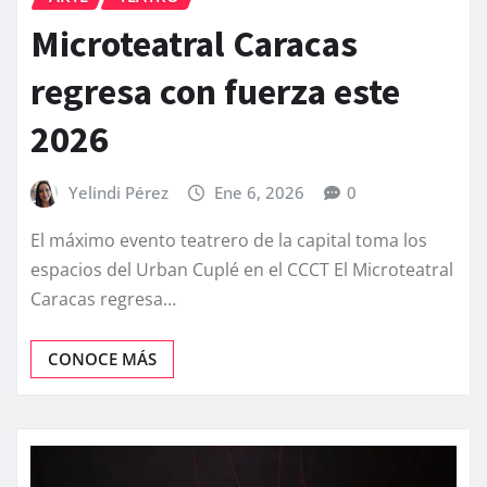
Microteatral Caracas
regresa con fuerza este
2026
Yelindi Pérez
Ene 6, 2026
0
El máximo evento teatrero de la capital toma los
espacios del Urban Cuplé en el CCCT El Microteatral
Caracas regresa…
CONOCE MÁS