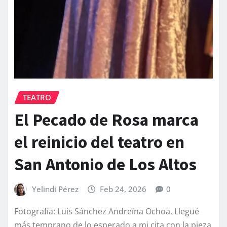
TEATRO
El Pecado de Rosa marca
el reinicio del teatro en
San Antonio de Los Altos
Yelindi Pérez
Feb 24, 2026
0
Fotografía: Luis Sánchez Andreína Ochoa. Llegué
más temprano de lo esperado a mi cita con la pieza