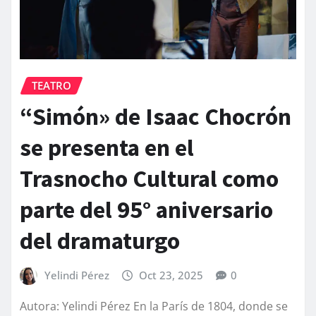
TEATRO
“Simón» de Isaac Chocrón
se presenta en el
Trasnocho Cultural como
parte del 95° aniversario
del dramaturgo
Yelindi Pérez
Oct 23, 2025
0
Autora: Yelindi Pérez En la París de 1804, donde se