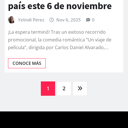
país este 6 de noviembre
Yelindi Pérez
Nov 6, 2025
0
¡La espera terminó! Tras un exitoso recorrido
promocional, la comedia romántica “Un viaje de
película”, dirigida por Carlos Daniel Alvarado,…
CONOCE MÁS
Posts
1
2
pagination