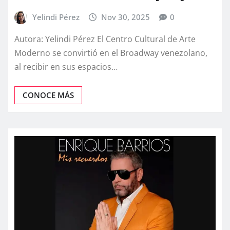
Yelindi Pérez
Nov 30, 2025
0
Autora: Yelindi Pérez El Centro Cultural de Arte
Moderno se convirtió en el Broadway venezolano,
al recibir en sus espacios…
CONOCE MÁS