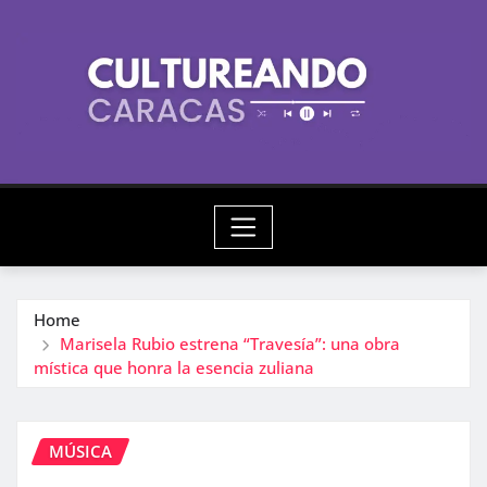
Skip
to
content
Home
Marisela Rubio estrena “Travesía”: una obra
mística que honra la esencia zuliana
MÚSICA