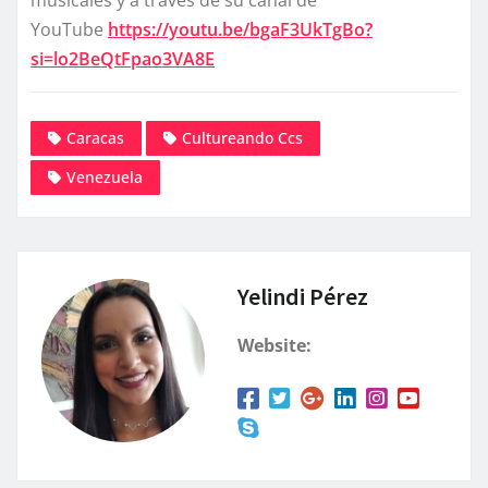
musicales y a través de su canal de
YouTube
https://youtu.be/bgaF3UkTgBo?
si=lo2BeQtFpao3VA8E
Caracas
Cultureando Ccs
Venezuela
Yelindi Pérez
Website: