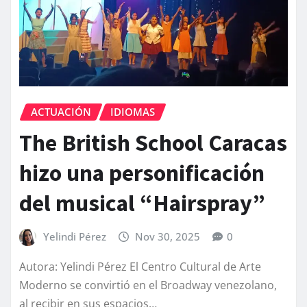
ACTUACIÓN
IDIOMAS
The British School Caracas
hizo una personificación
del musical “Hairspray”
Yelindi Pérez
Nov 30, 2025
0
Autora: Yelindi Pérez El Centro Cultural de Arte
Moderno se convirtió en el Broadway venezolano,
al recibir en sus espacios…