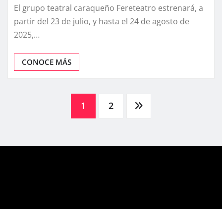
El grupo teatral caraqueño Fereteatro estrenará, a
partir del 23 de julio, y hasta el 24 de agosto de
2025,…
CONOCE MÁS
Posts
1
2
pagination
Copyright © 2025 | Powered by
WordPress
|
News