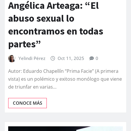
Angélica Arteaga: “El
abuso sexual lo
encontramos en todas
partes”
Yelindi Pérez
Oct 11, 2025
0
Autor: Eduardo Chapellín “Prima Facie” (A primera
vista) es un polémico y exitoso monólogo que viene
de triunfar en varias…
CONOCE MÁS