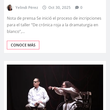
Yelindi Pérez
Oct 30, 2025
0
Nota de prensa Se inició el proceso de incripciones
para el taller “De crónica roja a la dramaturgia en
blanco”,…
CONOCE MÁS