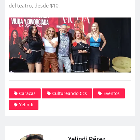
del teatro, desde $10.
Caracas
Cultureando Ccs
Eventos
Yelindi
Yelindi Pérez