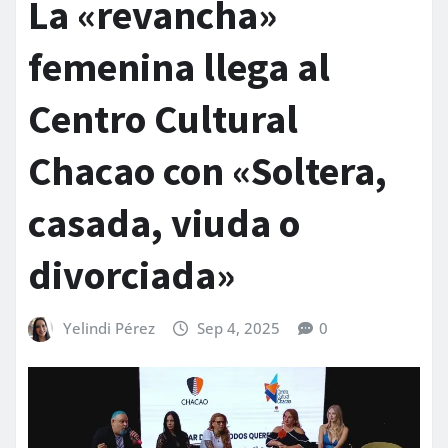
La «revancha»
femenina llega al
Centro Cultural
Chacao con «Soltera,
casada, viuda o
divorciada»
Yelindi Pérez
Sep 4, 2025
0