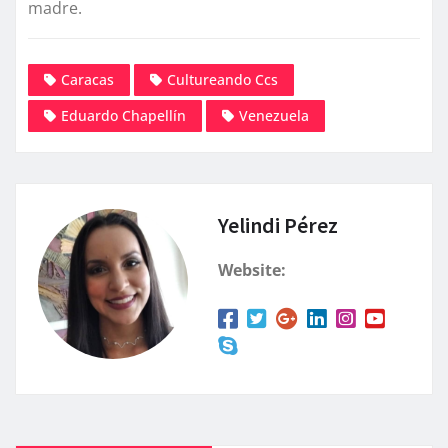
madre.
Caracas
Cultureando Ccs
Eduardo Chapellín
Venezuela
Yelindi Pérez
Website: