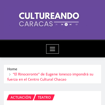
Skip
to
content
Home
“El Rinoceronte” de Eugene Ionesco impondrá su
fuerza en el Centro Cultural Chacao
ACTUACIÓN
TEATRO