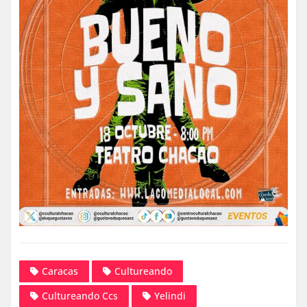
Caracas
Cultureando
Cultureando Ccs
Yelindi