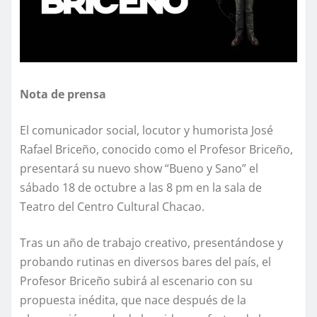
Nota de prensa
El comunicador social, locutor y humorista José
Rafael Briceño, conocido como el Profesor Briceño,
presentará su nuevo show “Bueno y Sano” el
sábado 18 de octubre a las 8 pm en la sala de
Teatro del Centro Cultural Chacao.
Tras un año de trabajo creativo, presentándose y
probando rutinas en diversos bares del país, el
Profesor Briceño subirá al escenario con su
propuesta inédita, que nace después de la