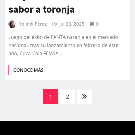
sabor a toronja
Yelindi Pérez
Jul 23, 2025
0
Luego del éxito de FANTA naranja en el mercado
nacional, tras su lanzamiento en febrero de este
año, Coca-Cola FEMSA…
CONOCE MÁS
Posts
1
2
pagination