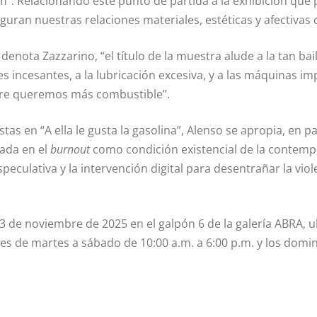
. Relacionando este punto de partida a la exhibición que p
uran nuestras relaciones materiales, estéticas y afectivas
denota Zazzarino, “el título de la muestra alude a la tan ba
 incesantes, a la lubricación excesiva, y a las máquinas i
mpre queremos más combustible”.
stas en “A ella le gusta la gasolina”, Alenso se apropia, en 
rada en el
burnout
como condición existencial de la contempo
peculativa y la intervención digital para desentrañar la vi
3 de noviembre de 2025 en el galpón 6 de la galería ABRA, u
 es de martes a sábado de 10:00 a.m. a 6:00 p.m. y los domin