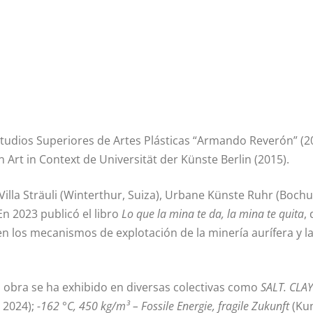
Estudios Superiores de Artes Plásticas “Armando Reverón” (
Art in Context de Universität der Künste Berlin (2015).
 Villa Sträuli (Winterthur, Suiza), Urbane Künste Ruhr (Bochu
n 2023 publicó el libro
Lo que la mina te da, la mina te quita
,
a en los mecanismos de explotación de la minería aurífera y 
u obra se ha exhibido en diversas colectivas como
SALT.
CLAY
, 2024);
-162 °C, 450 kg/m³ – Fossile Energie, fragile Zukunft
(Ku