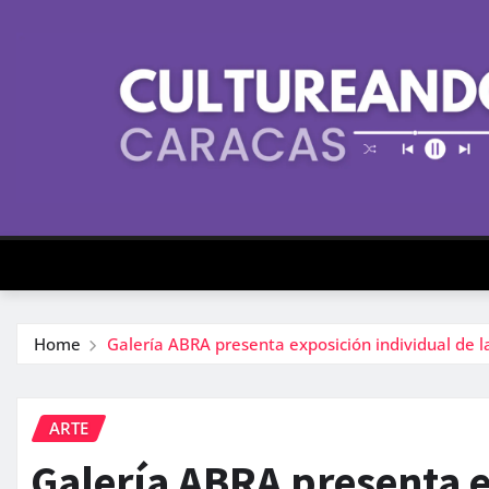
Skip
to
content
Home
Galería ABRA presenta exposición individual de l
ARTE
Galería ABRA presenta e