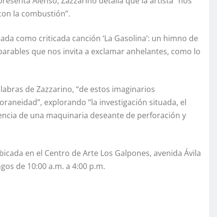
resenta Alenso, Zazzarino detalla que la artista “nos
 con la combustión”.
ilada como criticada canción ‘La Gasolina’: un himno de
mparables que nos invita a exclamar anhelantes, como lo
palabras de Zazzarino, “de estos imaginarios
raneidad”, explorando “la investigación situada, el
olencia de una maquinaria deseante de perforación y
bicada en el Centro de Arte Los Galpones, avenida Ávila
gos de 10:00 a.m. a 4:00 p.m.