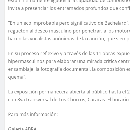
están íntimamente ligados a la capacidad de combustión”
invita a presenciar los entramados profundos que config
“En un eco improbable pero significativo de Bachelard”, 
reguetón al deseo masculino por penetrar, a los motores
hacen las vocalistas anónimas de la canción, que sie
En su proceso reflexivo y a través de las 11 obras expue
hipermasculinos para elaborar una mirada crítica cent
ensamblaje, la fotografía documental, la composición es
quema”.
La exposición permanecerá abierta al público hasta el 2
con 8va transversal de Los Chorros, Caracas. El horario
Para más información:
Galería ABRA