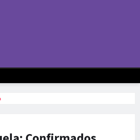
a
uela: Confirmados