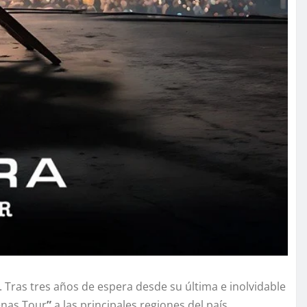
. Tras tres años de espera desde su última e inolvidable
enas Tour
”
a las principales regiones del país.