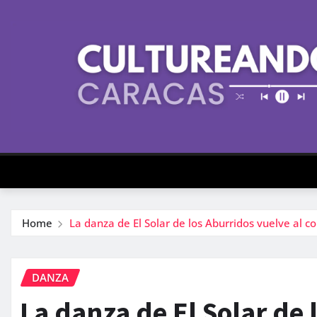
Skip
to
content
Home
La danza de El Solar de los Aburridos vuelve al 
DANZA
La danza de El Solar de 