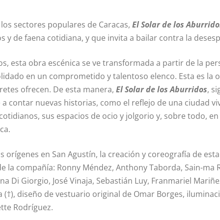
e los sectores populares de Caracas,
El Solar de los Aburrid
s y de faena cotidiana, y que invita a bailar contra la dese
, esta obra escénica se ve transformada a partir de la pers
ado en un comprometido y talentoso elenco. Esta es la opo
retes ofrecen. De esta manera,
El Solar de los Aburridos
, s
viene a contar nuevas historias, como el reflejo de una ciuda
 cotidianos, sus espacios de ocio y jolgorio y, sobre todo, 
ca.
us orígenes en San Agustín, la creación y coreografía de 
es de la compañía: Ronny Méndez, Anthony Taborda, Sain-ma 
na Di Giorgio, José Vinaja, Sebastián Luy, Franmariel Mariñ
a (†), diseño de vestuario original de Omar Borges, ilumina
ette Rodríguez.