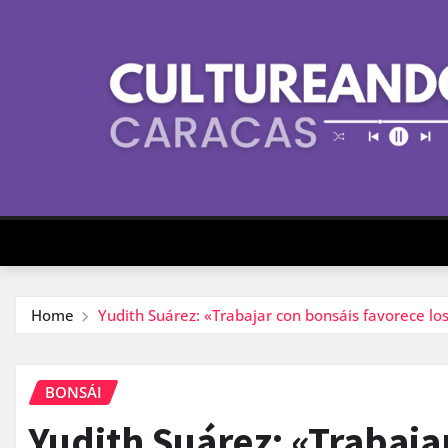
Skip
to
content
Home
Yudith Suárez: «Trabajar con bonsáis favorece lo
BONSÁI
Yudith Suárez: «Trabaja