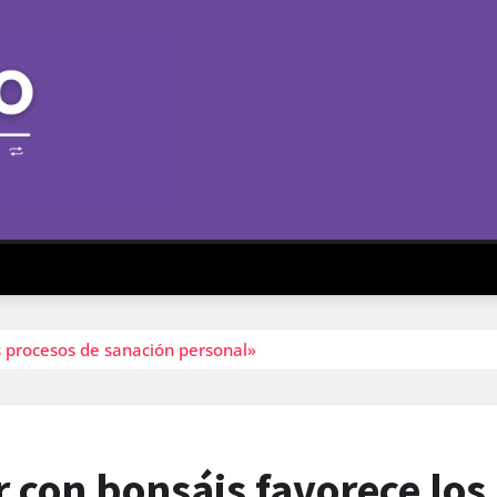
s procesos de sanación personal»
r con bonsáis favorece los