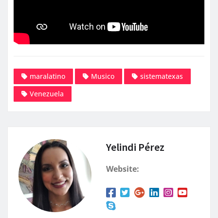
maralatino
Musico
sistematexas
Venezuela
Yelindi Pérez
Website: